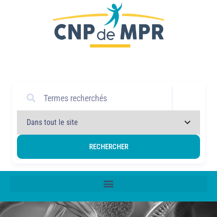
P
r
o
f
e
s
s
i
o
n
n
e
l
RECHERCHER