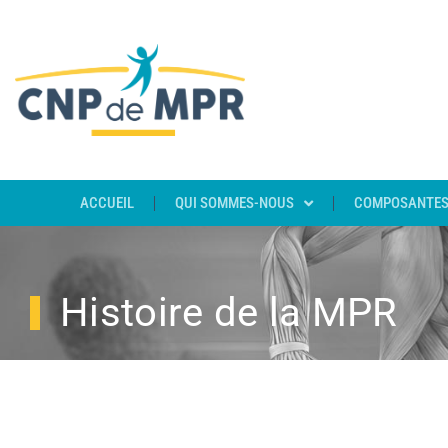
P
r
o
f
e
s
s
i
o
n
n
e
l
ACCUEIL
QUI SOMMES-NOUS
COMPOSANTES
Histoire de la MPR