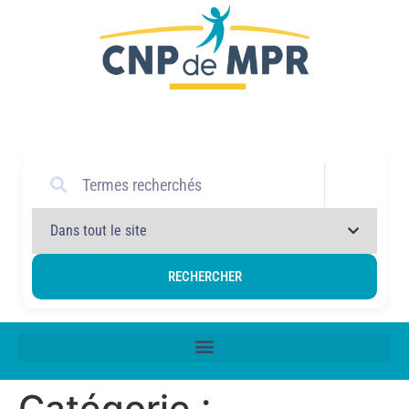
P
r
o
f
e
s
s
i
o
n
n
e
l
RECHERCHER
Catégorie :